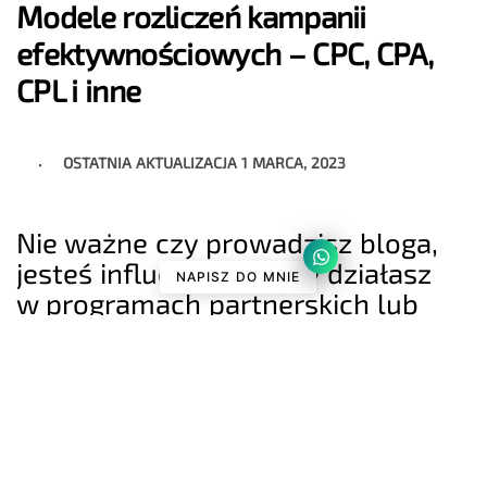
Modele rozliczeń kampanii
efektywnościowych – CPC, CPA,
CPL i inne
OSTATNIA AKTUALIZACJA
1 MARCA, 2023
Nie ważne czy prowadzisz bloga,
jesteś influencerem czy działasz
NAPISZ DO MNIE
w programach partnerskich lub
affilacyjnych – znajomość
niektórych pojęć z marketingu jest
wymagana lub przynajmniej
ułatwia życie. Dlatego zebrałem 9
najpopularniejszych metod
rozliczeń reklamy internetowej