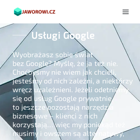
Usługi Google
Wyobrażasz sobie świat
bez Google? Myślę, że ja też nie.
Choćbyśmy nie wiem jak chcieli,
jesteśmy od nich zależni, a niektórzy
wręcz uzależnieni. Jeżeli odetniemy
się od usług Google prywatnie,
to jeszcze pozostają narzędzia
biznesowe – klienci z nich
korzystają… więc my poniekąd też
musimy i owszem są alternatywy,