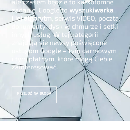
ale czasem będzie to karkołomne
zadanie. Google to
wyszukiwarka
i jej algorytm
, serwis VIDEO, poczta,
dokumenty, dysk w chmurze i setki
innych usług. W tej kategorii
znajdują się newsy poświęcone
usługom Google – tym darmowym
i tym płatnym, które mogą Ciebie
zainteresować.
PRZEJDŹ NA BLOGA