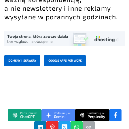
a nie newslettery i inne reklamy
wysyłane w porannych godzinach.
DOMENY I SERWERY
GOOGLE APPS FOR WORK
Podsumuj w:
Podsumuj w:
Podsumuj w:
ChatGPT
Gemini
Perplexity