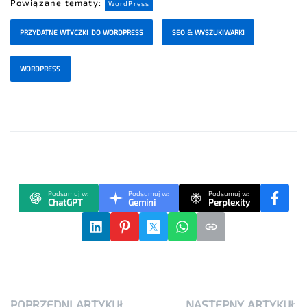
Powiązane tematy:
WordPress
PRZYDATNE WTYCZKI DO WORDPRESS
SEO & WYSZUKIWARKI
WORDPRESS
Podsumuj w:
Podsumuj w:
Podsumuj w:
ChatGPT
Gemini
Perplexity
POPRZEDNI ARTYKUŁ
NASTĘPNY ARTYKUŁ