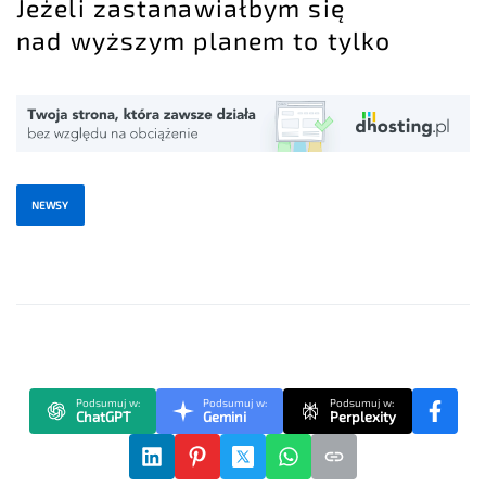
Jeżeli zastanawiałbym się
nad wyższym planem to tylko
NEWSY
Podsumuj w:
Podsumuj w:
Podsumuj w:
ChatGPT
Gemini
Perplexity