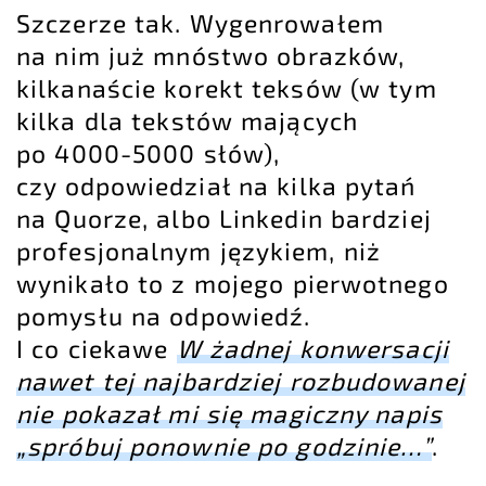
Szczerze tak. Wygenrowałem
na nim już mnóstwo obrazków,
kilkanaście korekt teksów (w tym
kilka dla tekstów mających
po 4000-5000 słów),
czy odpowiedział na kilka pytań
na
Quorze
, albo
Linkedin
bardziej
profesjonalnym językiem, niż
wynikało to z mojego pierwotnego
pomysłu na odpowiedź.
I co ciekawe
W żadnej konwersacji
nawet tej najbardziej rozbudowanej
nie pokazał mi się magiczny napis
„spróbuj ponownie po godzinie…”
.