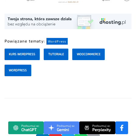
Powiązane tematy:
WordPress
KURS WORDPRESS
TUTORIALE
WOOCOMMERCE
WORDPRESS
Podsumuj w:
Podsumuj w:
Podsumuj w:
ChatGPT
Gemini
Perplexity