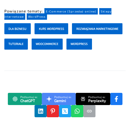
Powiązane tematy:
E-Commerce (Sprzedaż online)
Sklepy
internetowe
WordPress
DLA BIZNESU
KURS WORDPRESS
ROZWIĄZANIA MARKETINGOWE
TUTORIALE
WOOCOMMERCE
WORDPRESS
Podsumuj w:
Podsumuj w:
Podsumuj w:
ChatGPT
Gemini
Perplexity