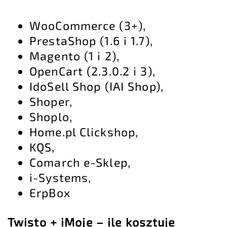
WooCommerce (3+),
PrestaShop (1.6 i 1.7),
Magento (1 i 2),
OpenCart (2.3.0.2 i 3),
IdoSell Shop (IAI Shop),
Shoper,
Shoplo,
Home.pl Clickshop,
KQS,
Comarch e-Sklep,
i-Systems,
ErpBox
Twisto + iMoje – ile kosztuje