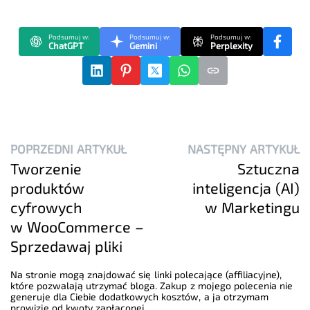
Podsumuj w:
Podsumuj w:
Podsumuj w:
ChatGPT
Gemini
Perplexity
POPRZEDNI ARTYKUŁ
NASTĘPNY ARTYKUŁ
Tworzenie
Sztuczna
produktów
inteligencja (AI)
cyfrowych
w Marketingu
w WooCommerce –
Sprzedawaj pliki
Na stronie mogą znajdować się linki polecające (affiliacyjne),
które pozwalają utrzymać bloga. Zakup z mojego polecenia nie
generuje dla Ciebie dodatkowych kosztów, a ja otrzymam
prowizje od kwoty zapłaconej.