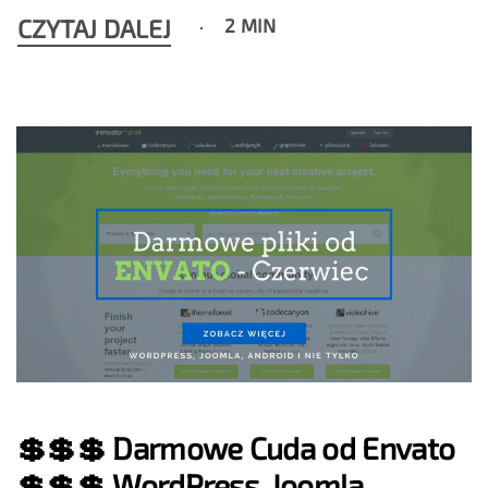
CZYTAJ DALEJ
2 MIN
💲💲💲 Darmowe Cuda od Envato
💲💲💲 WordPress, Joomla,