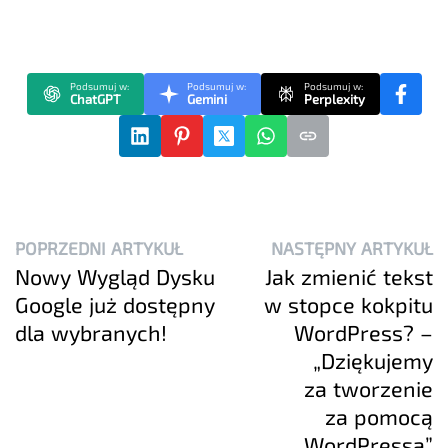
Podsumuj w:
Podsumuj w:
Podsumuj w:
ChatGPT
Gemini
Perplexity
POPRZEDNI ARTYKUŁ
NASTĘPNY ARTYKUŁ
Nowy Wygląd Dysku
Jak zmienić tekst
Google już dostępny
w stopce kokpitu
dla wybranych!
WordPress? –
„Dziękujemy
za tworzenie
za pomocą
WordPressa”