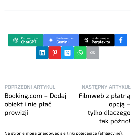
Podsumuj w:
Podsumuj w:
Podsumuj w:
ChatGPT
Gemini
Perplexity
POPRZEDNI ARTYKUŁ
NASTĘPNY ARTYKUŁ
Booking.com – Dodaj
Filmweb z płatną
obiekt i nie płać
opcją –
prowizji
tylko dlaczego
tak późno!
Na stronie mogą znajdować się linki polecające (affiliacyjne),