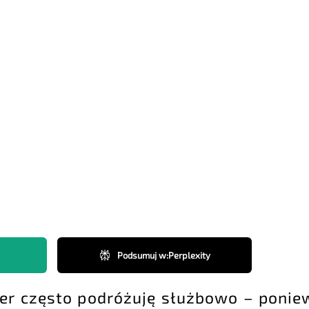
Podsumuj w
:
Perplexity
cer często podróżuję służbowo – poni