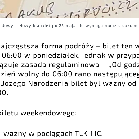
endowy – Nowy blankiet po 25 maja nie wymaga numeru dokume
ajczęstsza forma podróży – bilet ten 
o 06:00 w poniedziałek, jednak w przyp
zuje zasada regulaminowa – „Od godzi
zień wolny do 06:00 rano następująceg
 Bożego Narodzenia bilet był ważny od 
00.
 biletu weekendowego:
 ważny w pociągach TLK i IC,