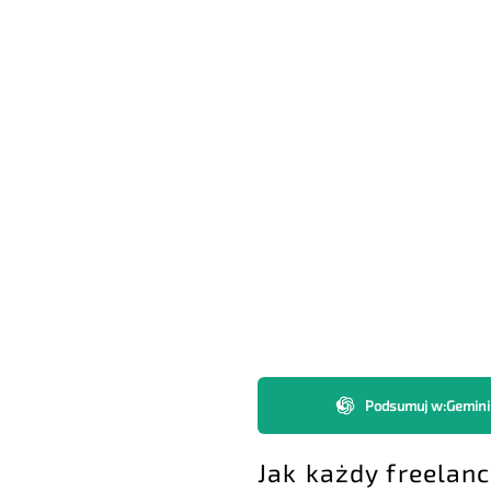
Podsumuj w
:
Gemini
Jak każdy freelan