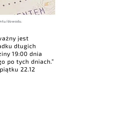
ntu/dowodu.
ważny jest
adku długich
ny 19:00 dnia
o po tych dniach.”
piątku 22.12