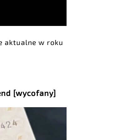
ze aktualne w roku
end
[wycofany]