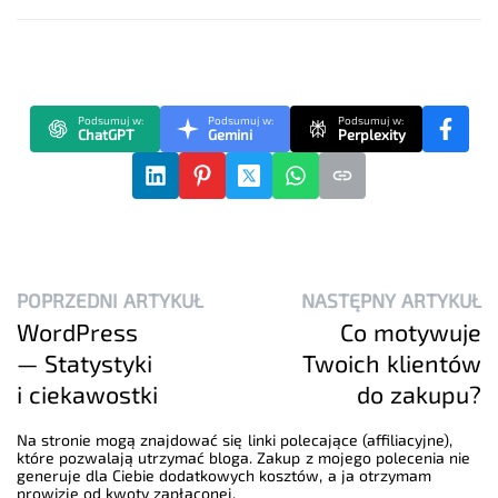
Podsumuj w:
Podsumuj w:
Podsumuj w:
ChatGPT
Gemini
Perplexity
POPRZEDNI ARTYKUŁ
NASTĘPNY ARTYKUŁ
WordPress
Co motywuje
— Statystyki
Twoich klientów
i ciekawostki
do zakupu?
Na stronie mogą znajdować się linki polecające (affiliacyjne),
które pozwalają utrzymać bloga. Zakup z mojego polecenia nie
generuje dla Ciebie dodatkowych kosztów, a ja otrzymam
prowizje od kwoty zapłaconej.