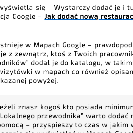
 wyświetla się – Wystarczy dodać je i 
kcja Google –
Jak
dodać nową restaurac
ż istnieje w Mapach Google – prawdopo
je z zewnątrz, ktoś z Twoich pracownik
dników” dodał je do katalogu, w takim
wizytówki w mapach co również opisane
kazanej powyżej.
Jeżeli znasz kogoś kto posiada minimu
„Lokalnego przewodnika” warto dodać m
pomocą – przyspieszy to czas w jakim