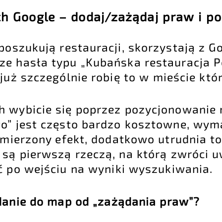
h Google – dodaj/zażądaj praw i p
poszukują restauracji, skorzystają z G
e hasła typu „Kubańska restauracja P
już szczególnie robię to w mieście któ
 wybicie się poprzez pozycjonowanie 
to” jest często bardzo kosztowne, wy
amierzony efekt, dodatkowo utrudnia to
są pierwszą rzeczą, na którą zwróci 
ć po wejściu na wyniki wyszukiwania.
danie do map od „zażądania praw”?