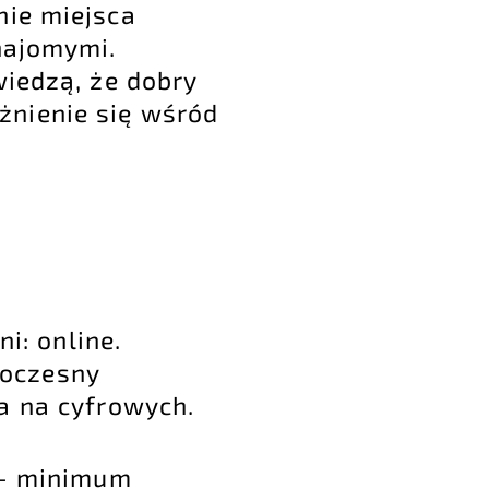
nie miejsca
najomymi.
wiedzą, że dobry
żnienie się wśród
i: online.
woczesny
a na cyfrowych.
i – minimum