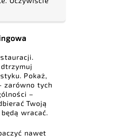
e. Oczywiście
tingowa
stauracji.
odtrzymuj
 styku. Pokaż,
 – zarówno tych
gólności –
odbierać Twoją
o będą wracać.
ybaczyć nawet