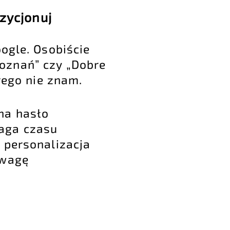
ozycjonuj
oogle. Osobiście
oznań” czy „Dobre
rego nie znam.
na hasło
maga czasu
 personalizacja
uwagę