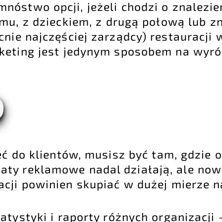
nóstwo opcji, jeżeli chodzi o znalezie
mu, z dzieckiem, z drugą połową lub z
cnie najczęściej zarządcy) restauracji 
keting jest jedynym sposobem na wyró
eć do klientów, musisz być tam, gdzie on
aty reklamowe nadal działają, ale no
acji
powinien skupiać w dużej mierze n
tatystyki i raporty różnych organizacj