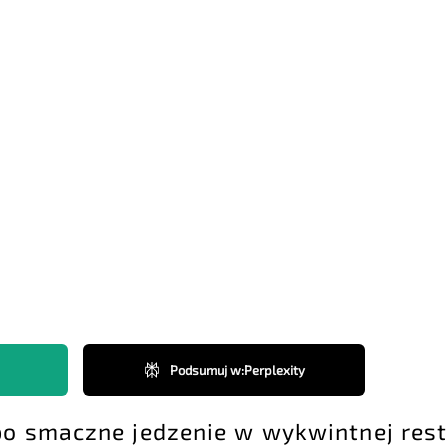
Podsumuj w
:
Perplexity
o smaczne jedzenie w wykwintnej resta