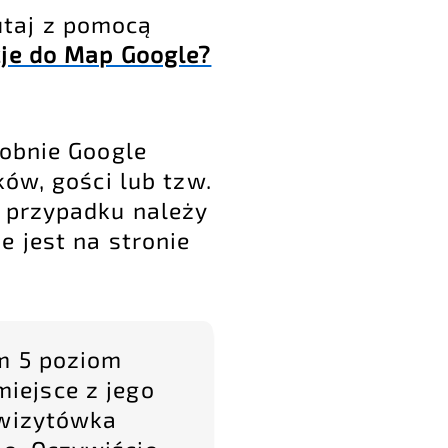
tutaj z pomocą
je do Map Google?
dobnie Google
ów, gości lub tzw.
 przypadku należy
 jest na stronie
m 5 poziom
iejsce z jego
 wizytówka