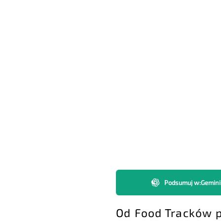
Podsumuj w
:
Gemini
Od Food Tracków p