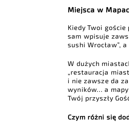
Miejsca w Mapac
Kiedy Twoi goście 
sam wpisuje zawsz
sushi Wrocław”, a 
W dużych miastach
„restauracja mias
i nie zawsze da z
wyników… a mapy 
Twój przyszły Goś
Czym różni się do