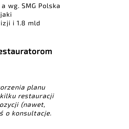
 a wg. SMG Polska
jaki
ji i 1.8 mld
restauratorom
worzenia planu
kilku restauracji
ozycji (nawet,
ś o konsultacje
.