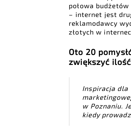
połowa budżetów p
– internet jest dr
reklamodawcy wydaj
złotych w internec
Oto 20 pomysłó
zwiększyć ilość
Inspiracja dla
marketingowego
w Poznaniu. Je
kiedy prowadz