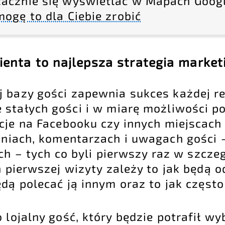
zacznie się wyświetlać w Mapach Googl
mogę to dla Ciebie zrobić
ienta to najlepsza strategia marke
j bazy gości zapewnia sukces każdej re
 stałych gości i w miarę możliwości p
acje na Facebooku czy innych miejscach
piniach, komentarzach i uwagach gości
ch – tych co byli pierwszy raz w szcze
h pierwszej wizyty zależy to jak będą 
ędą polecać ją innym oraz to jak częst
 lojalny gość, który będzie potrafił w