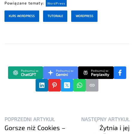
Powiązane tematy:
WordPress
KURS WORDPRESS
TUTORIALE
WORDPRESS
Podsumuj w:
Podsumuj w:
Podsumuj w:
ChatGPT
Gemini
Perplexity
POPRZEDNI ARTYKUŁ
NASTĘPNY ARTYKUŁ
Gorsze niż Cookies –
Żytnia i jej