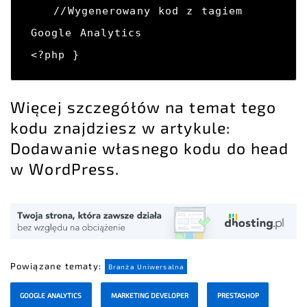
   //Wygenerowany kod z tagiem 
Google Analytics

<?php }
Więcej szczegółów na temat tego
kodu znajdziesz w artykule:
Dodawanie własnego kodu do head
w WordPress
.
Powiązane tematy:
Branża Uniwersalna
GOOGLE ANALYTICS
MARKETING DEVELOPER
PRESTASHOP