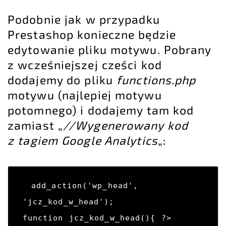
Podobnie jak w przypadku
Prestashop konieczne będzie
edytowanie pliku motywu. Pobrany
z wcześniejszej cześci kod
dodajemy do pliku
functions.php
motywu (najlepiej motywu
potomnego) i dodajemy tam kod
zamiast „
//Wygenerowany kod
z tagiem Google Analytics
„:
add_action('wp_head', 
'jcz_kod_w_head'); 

function jcz_kod_w_head(){ ?> 
