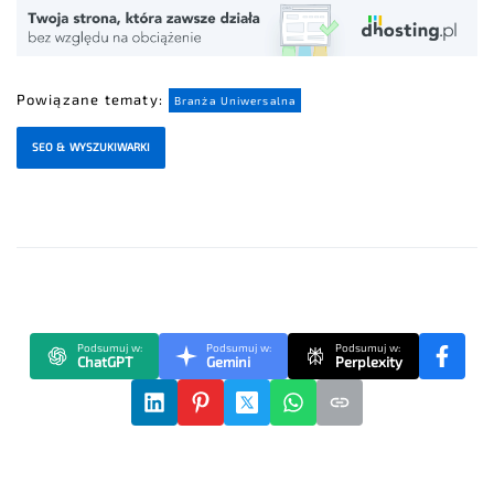
Powiązane tematy:
Branża Uniwersalna
SEO & WYSZUKIWARKI
Podsumuj w:
Podsumuj w:
Podsumuj w:
ChatGPT
Gemini
Perplexity