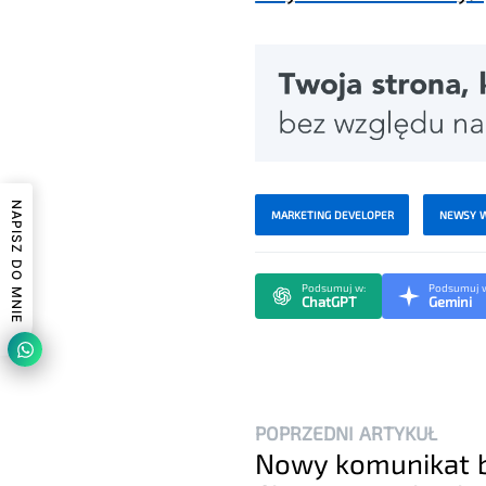
NAPISZ DO MNIE
MARKETING DEVELOPER
NEWSY 
Podsumuj w:
Podsumuj 
ChatGPT
Gemini
POPRZEDNI ARTYKUŁ
Nowy komunikat 