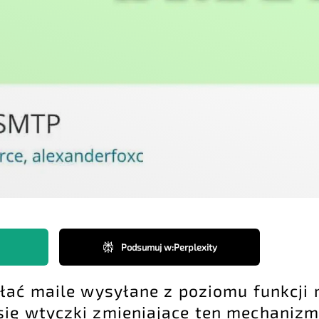
Podsumuj w
:
Perplexity
ałać maile wysyłane z poziomu funkcji 
ię wtyczki zmieniające ten mechaniz