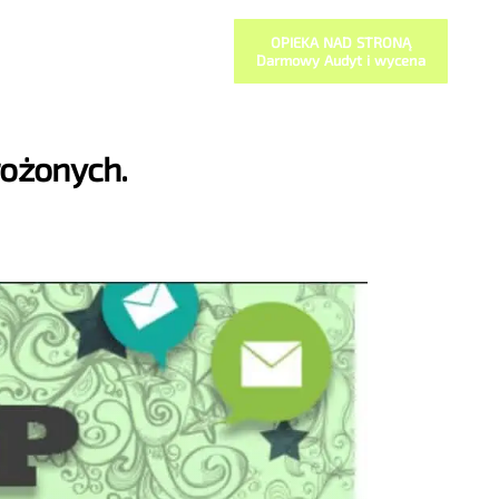
OPIEKA NAD STRONĄ
Darmowy Audyt i wycena
rożonych.