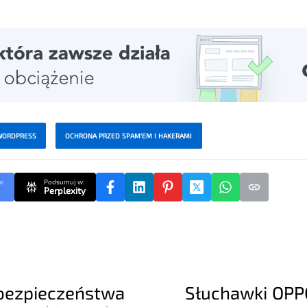
WORDPRESS
OCHRONA PRZED SPAM'EM I HAKERAMI
w:
Podsumuj w:
Perplexity
bezpieczeństwa
Słuchawki OPP