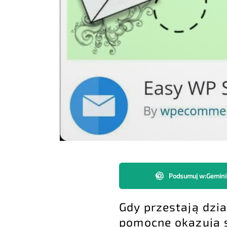
Podsumuj w
:
Gemini
Gdy przestają dzi
pomocne okazują s