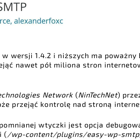
 w wersji 1.4.2 i niższych ma poważny 
ejąć nawet pół miliona stron internet
Technologies Network
(
NinTechNet
) prze
e przejąć kontrolę nad stroną intern
spomnianej wtyczki jest opcja debugowa
 (
/wp-content/plugins/easy-wp-smt