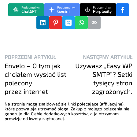
Podsumuj w:
Podsumuj w:
Podsumuj w:
ChatGPT
Gemini
Perplexity
POPRZEDNI ARTYKUŁ
NASTĘPNY ARTYKUŁ
Envelo – O tym jak
Używasz „Easy WP
chciałem wysłać list
SMTP”? Setki
polecony
tysięcy stron
przez internet
zagrożonych.
Na stronie mogą znajdować się linki polecające (affiliacyjne),
które pozwalają utrzymać bloga. Zakup z mojego polecenia nie
generuje dla Ciebie dodatkowych kosztów, a ja otrzymam
prowizje od kwoty zapłaconej.