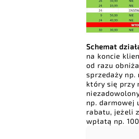
Schemat działa
na koncie klie
od razu obniż
sprzedaży np.
który się przy
niezadowolony
np. darmowej u
rabatu, jeżeli
wpłatą np. 100