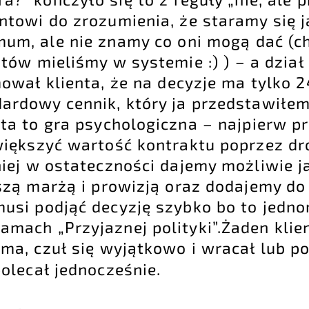
ntowi do zrozumienia, że staramy się 
um, ale nie znamy co oni mogą dać (ch
tów mieliśmy w systemie :) ) – a dział 
rmował klienta, że na decyzje ma tylko 
ardowy cennik, który ja przedstawiłem
ta to gra psychologiczna – najpierw p
większyć wartość kontraktu poprzez dr
niej w ostateczności dajemy możliwie j
szą marżą i prowizją oraz dodajemy do 
musi podjąć decyzję szybko bo to jedn
amach „Przyjaznej polityki”.Żaden klie
ma, czuł się wyjątkowo i wracał lub po
polecał jednocześnie.