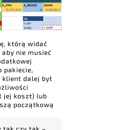
ę, którą widać
 aby nie musieć
dodatkowej
 pakiecie,
klient dalej był
żliwości
 jej koszt) lub
ększą początkową
 tak czy tak –