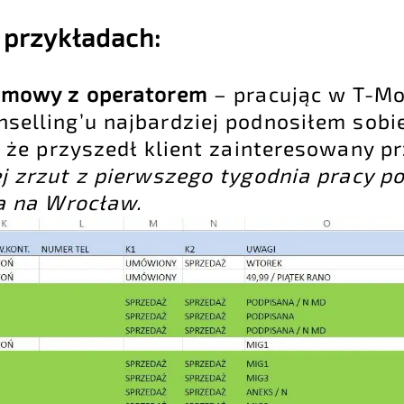
 przykładach:
 umowy z operatorem
– pracując w T-Mo
elling’u najbardziej podnosiłem sobie
 że przyszedł klient zainteresowany p
j zrzut z pierwszego tygodnia pracy p
a na Wrocław.