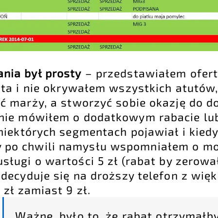
nia był prosty
– przedstawiałem ofert
nta i nie okrywałem wszystkich atutów,
ać marży, a stworzyć sobie okazję do 
 nie mówiłem o dodatkowym rabacie lub
 niektórych segmentach pojawiał i kiedy 
 po chwili namysłu wspomniałem o mo
sługi o wartości 5 zł (rabat by zerował
 zdecyduje się na droższy telefon z wi
 zł zamiast 9 zł.
Ważne, było to, że rabat otrzymałby