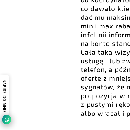
co dawało klie
dać mu maksim
min i max raba
infolinii info
na konto stand
Cała taka wizy
usługę i lub z
telefon, a póź
ofertę z mniej
NAPISZ DO MNIE
sygnałów, że 
propozycja w r
z pustymi ręko
albo wracał i 