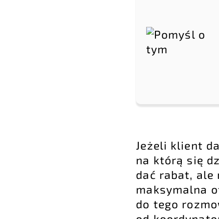
Jeżeli klient d
na którą się d
dać rabat, ale
maksymalna of
do tego rozmo
od koordynator