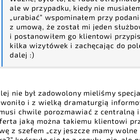
ale w przypadku, kiedy nie musiałem
„urabiać” wspominałem przy podani
z umową, że został mi jeden służbo
i postanowiłem go klientowi przypi
kilka wizytówek i zachęcając do po
dalej :)
alej nie był zadowolony mieliśmy specja
zwoniło i z wielką dramaturgią inform
 musi chwile porozmawiać z centralną i
erta jaką można takiemu klientowi prz
wę z szefem „czy jeszcze mamy wolne 
a?” kończyło się to z reguły „nie, ale p