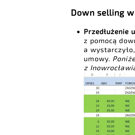
Down selling w
Przedłużenie
z pomocą downs
a wystarczyło,
umowy.
Poniże
z Inowrocławi