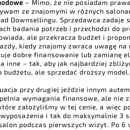
hodowe
– Mimo, że nie posiadam prawa 
bywam ze znajomymi w różnych salona
ład Downsellingu. Sprzedawca zadaje
ch badania potrzeb i przechodzi do pr
wiada, ale przekracza budżet i propon
jazdy, kiedy znajomy zwraca uwagę na 
ruje dobre finansowanie lub zamianę 
 inne – tak, aby jak najbardziej zbliży
 budżetu, ale sprzedać droższy model.
uacja przy drugiej jeździe innym autem
pełnia wymagania finansowe, ale nie 
tóre założyliśmy w tej cenie, a więc 
 wyposażenia i tak do maksymalnie 3
 salon podczas pierwszych wizyt.
Po 6 