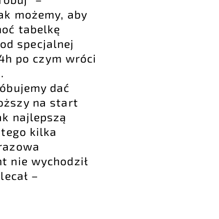
jak możemy, aby
oć tabelkę
od specjalnej
24h po czym wróci
.
róbujemy dać
oższy na start
ak najlepszą
tego kilka
orazowa
nt nie wychodził
lecał –