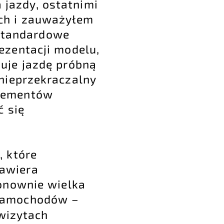
jazdy, ostatnimi
ch i zauważyłem
 standardowe
ezentacji modelu,
uje jazdę próbną
nieprzekraczalny
elementów
ć się
, które
zawiera
ponownie wielka
 samochodów –
wizytach