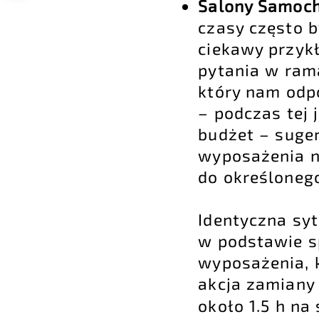
Salony Samoc
czasy często 
ciekawy przyk
pytania w rama
który nam odpo
– podczas tej 
budżet – suge
wyposażenia na
do określonego
Identyczna syt
w podstawie s
wyposażenia, k
akcja zamiany
około 1.5 h na