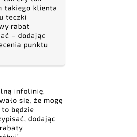
 takiego klienta
u teczki
wy rabat
sać – dodając
lecenia punktu
lną infolinię,
owało się, że mogę
 to będzie
ypisać, dodając
rabaty
róbuj” –