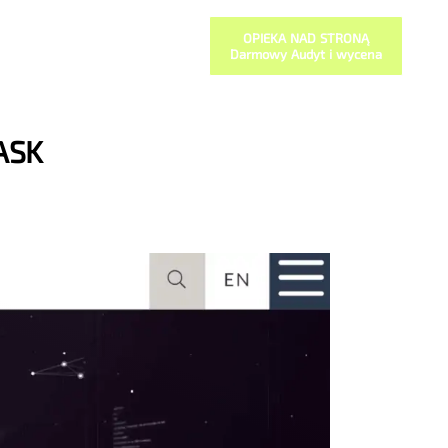
OPIEKA NAD STRONĄ
Darmowy Audyt i wycena
ASK