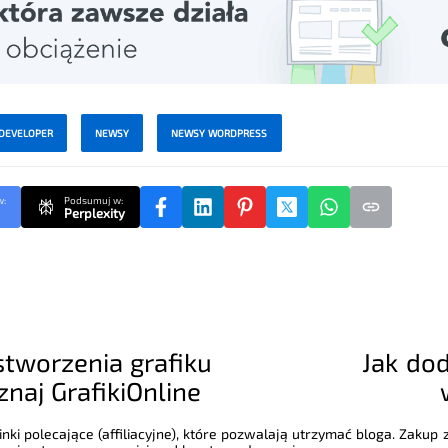
DEVELOPER
NEWSY
NEWSY WORDPRESS
w:
Podsumuj w:
Perplexity
stworzenia grafiku
Jak do
naj GrafikiOnline
nki polecające (affiliacyjne), które pozwalają utrzymać bloga. Zakup