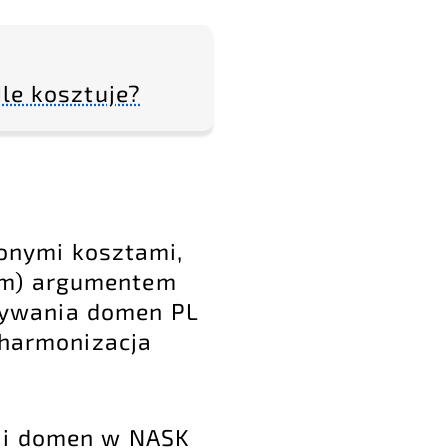
le kosztuje?
onymi kosztami,
ym) argumentem
tywania domen PL
) harmonizacja
ji
domen
w NASK