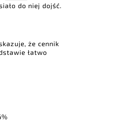
iało do niej dojść.
kazuje, że cennik
odstawie łatwo
96%