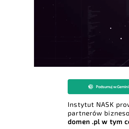
Podsumuj w
:
Gemini
Instytut NASK pro
partnerów bizneso
domen .pl w tym c