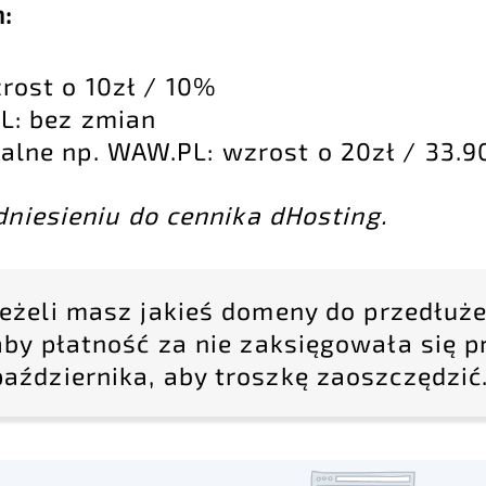
:
rost o 10zł / 10%
L: bez zmian
alne np. WAW.PL: wzrost o 20zł / 33.
dniesieniu do cennika dHosting.
Jeżeli masz jakieś domeny do przedłużen
aby płatność za nie zaksięgowała się p
października, aby troszkę zaoszczędzić