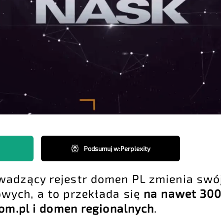
Podsumuj w
:
Perplexity
wadzący rejestr domen PL zmienia swój
wych, a to przekłada się
na nawet 30
om.pl i domen regionalnych
.