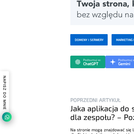
DOMENY I SERWERY
MARKETING 
Podsumuj w:
Podsumuj 
ChatGPT
Gemini
NAPISZ DO MNIE
POPRZEDNI ARTYKUŁ
Jaka aplikacja do 
dla zespołu? – Poz
Na stronie mogą znajdować się li