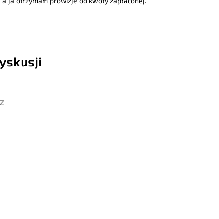
 a ja otrzymam prowizje od kwoty zapłaconej.
yskusji