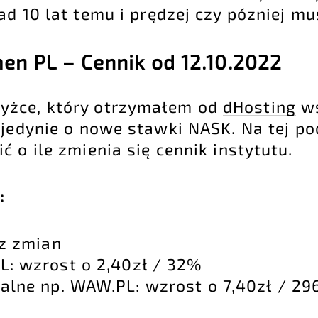
d 10 lat temu i prędzej czy pózniej mus
n PL – Cennik od 12.10.2022
yżce, który otrzymałem od
dHosting
ws
 jedynie o nowe stawki NASK. Na tej p
 o ile zmienia się cennik instytutu.
:
z zmian
: wzrost o 2,40zł / 32%
alne np. WAW.PL: wzrost o 7,40zł / 2