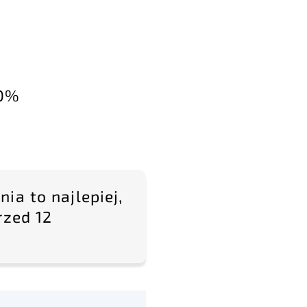
90%
ia to najlepiej,
rzed 12
.