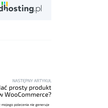
NASTĘPNY ARTYKUŁ
dać prosty produkt
w WooCommerce?
 z mojego polecenia nie generuje