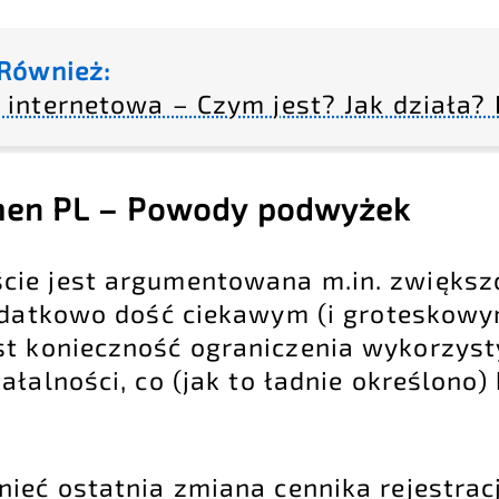
Również:
internetowa – Czym jest? Jak działa? I
en PL – Powody podwyżek
cie jest argumentowana m.in. zwiększ
Dodatkowo dość ciekawym (i groteskow
st konieczność ograniczenia wykorzys
ałalności, co (jak to ładnie określono
ieć ostatnia zmiana cennika rejestrac