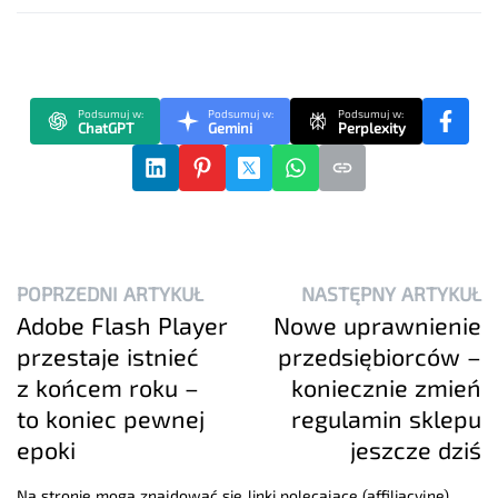
Podsumuj w:
Podsumuj w:
Podsumuj w:
ChatGPT
Gemini
Perplexity
POPRZEDNI ARTYKUŁ
NASTĘPNY ARTYKUŁ
Adobe Flash Player
Nowe uprawnienie
przestaje istnieć
przedsiębiorców –
z końcem roku –
koniecznie zmień
to koniec pewnej
regulamin sklepu
epoki
jeszcze dziś
Na stronie mogą znajdować się linki polecające (affiliacyjne),