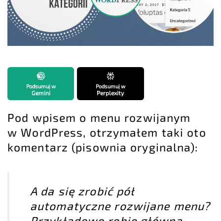
Podsumuj w
Podsumuj w
Gemini
Perplexity
Pod wpisem o
menu rozwijanym
w WordPress
, otrzymałem taki oto
komentarz (pisownia oryginalna):
A da się zrobić pół
automatyczne rozwijane menu?
Przykładowo robię główną