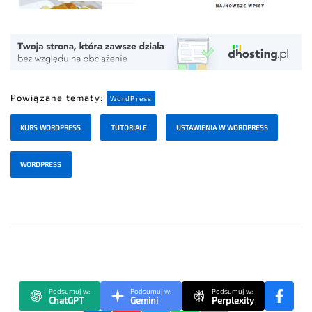
Powiązane tematy:
WordPress
KURS WORDPRESS
TUTORIALE
USTAWIENIA W WORDPRESS
WORDPRESS
Podsumuj w:
Podsumuj w:
Podsumuj w:
ChatGPT
Gemini
Perplexity