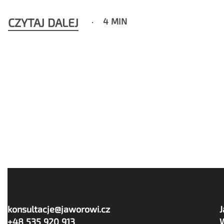
CZYTAJ DALEJ
4 MIN
konsultacje@jaworowi.cz
+48 535 920 913