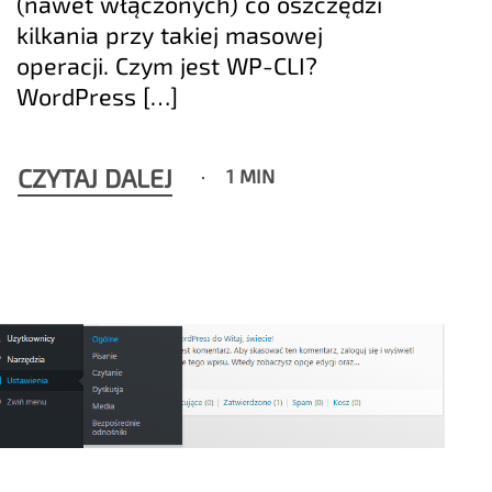
(nawet włączonych) co oszczędzi
kilkania przy takiej masowej
operacji. Czym jest WP-CLI?
WordPress […]
CZYTAJ DALEJ
1 MIN