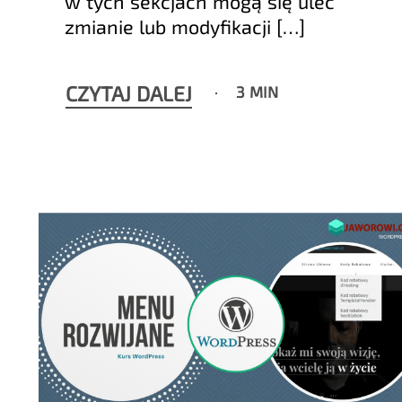
w tych sekcjach mogą się ulec
zmianie lub modyfikacji […]
CZYTAJ DALEJ
3 MIN