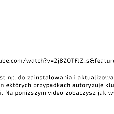
ube.com/watch?v=2j8ZOTFJZ_s&featur
est np. do zainstalowania i aktualizo
 niektórych przypadkach autoryzuje kl
i. Na poniższym video zobaczysz jak 