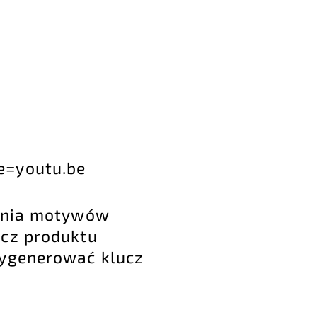
e=youtu.be
wania motywów
ucz produktu
wygenerować klucz