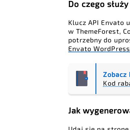
Do czego służy
Klucz API Envato 
w ThemeForest, C
potrzebny do upro
Envato WordPress 
Zobacz 
Kod rab
Jak wygenerowa
Udaj się na stron