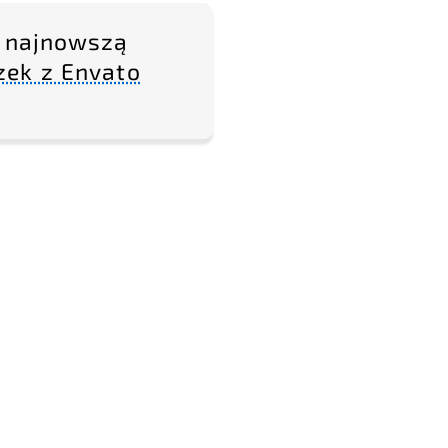
 najnowszą
zek z Envato