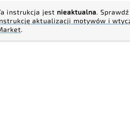
Ta instrukcja jest
nieaktualna
. Sprawdź
instrukcję aktualizacji motywów i wtyc
Market
.