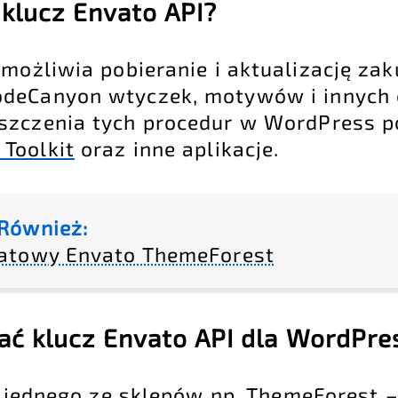
 klucz Envato API?
umożliwia pobieranie i aktualizację za
odeCanyon wtyczek, motywów i innych 
szczenia tych procedur w WordPress 
Toolkit
oraz inne aplikacje.
Również:
atowy Envato ThemeForest
ć klucz Envato API dla WordPre
ę jednego ze sklepów np.
ThemeForest
–