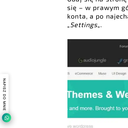
się – w prawym gó
konta, a po najech
„
Settings
„.
NAPISZ DO MNIE