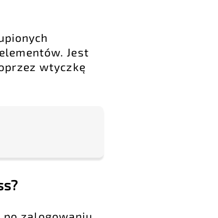
kupionych
elementów. Jest
poprzez wtyczkę
ss?
 po zalogowaniu