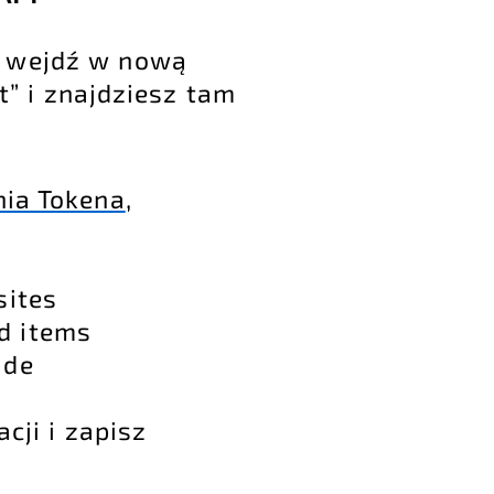
ki wejdź w nową
” i znajdziesz tam
nia Tokena
,
sites
d items
ade
cji i zapisz