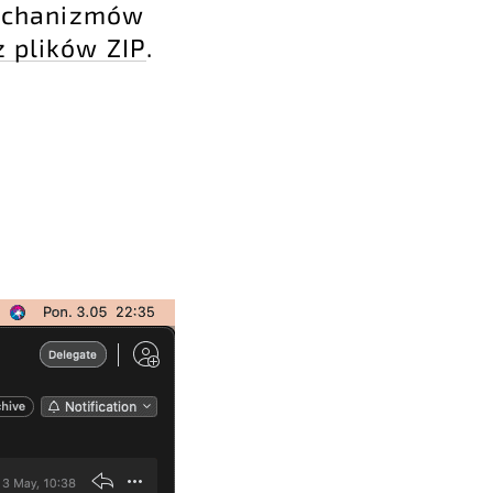
echanizmów
z plików ZIP
.