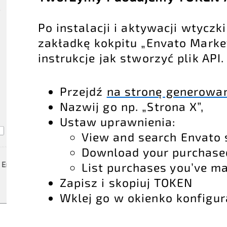
Po instalacji i aktywacji wtycz
zakładkę kokpitu „Envato Market
instrukcje jak stworzyć plik API.
Przejdź
na stronę generowa
Nazwij go np. „Strona X”,
Ustaw uprawnienia:
View and search Envato 
Download your purchase
List purchases you’ve m
Zapisz i skopiuj TOKEN
Wklej go w okienko konfigura