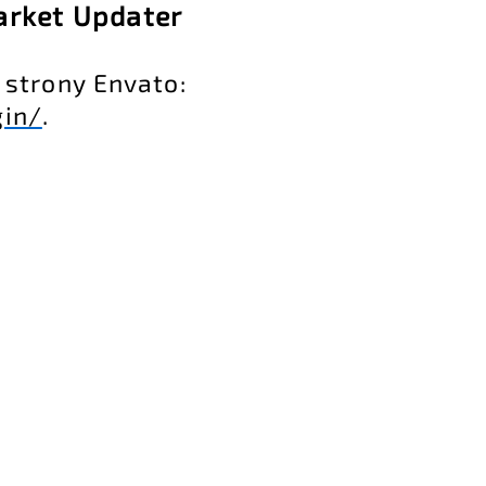
arket Updater
 strony Envato:
gin/
.