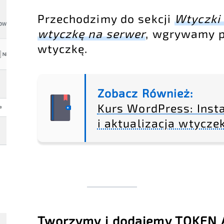
Przechodzimy do sekcji
Wtyczki 
wtyczkę na serwer
, wgrywamy p
wtyczkę.
Zobacz Również:
Kurs WordPress: Insta
i aktualizacja wtycze
Tworzymy i dodajemy TOKEN 