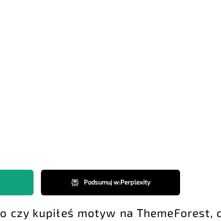
Podsumuj w
:
Perplexity
go czy kupiłeś motyw na ThemeForest, 