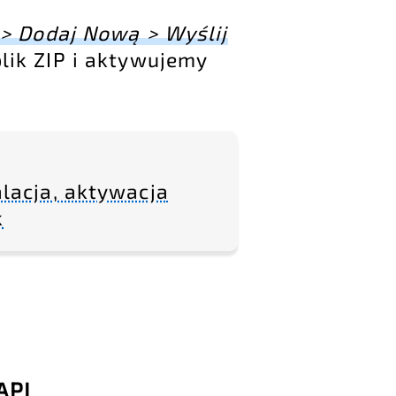
> Dodaj Nową > Wyślij
lik ZIP i aktywujemy
lacja, aktywacja
k
API