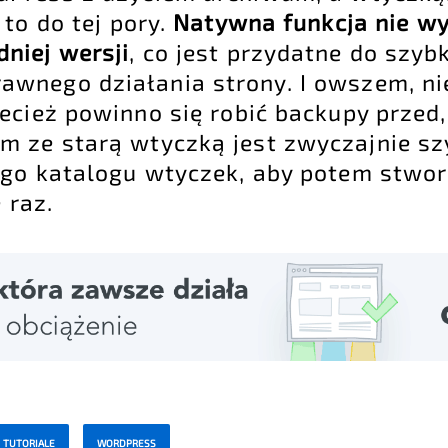
to do tej pory.
Natywna funkcja nie wy
niej wersji
, co jest przydatne do szyb
awnego działania strony. I owszem, n
ecież powinno się robić backupy przed,
 ze starą wtyczką jest zwyczajnie s
ego katalogu wtyczek, aby potem stwo
 raz.
TUTORIALE
WORDPRESS