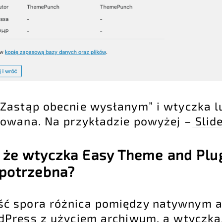
„Zastąp obecnie wysłanym” i wtyczka 
zowana. Na przykładzie powyżej –
Slid
, że wtyczka Easy Theme and Plu
 potrzebna?
t dość spora różnica pomiędzy natywnym
dPress z użyciem archiwum, a wtyczką