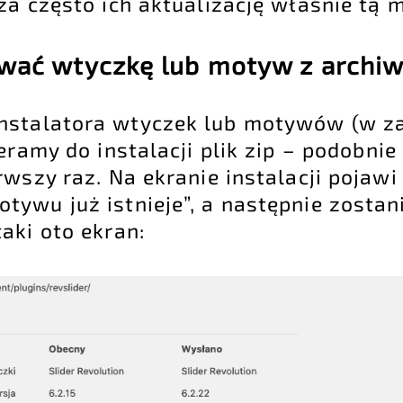
za często ich aktualizację właśnie tą 
ować wtyczkę lub motyw z archi
nstalatora wtyczek lub motywów (w z
eramy do instalacji plik zip – podobni
rwszy raz. Na ekranie instalacji pojawi
otywu już istnieje”, a następnie zosta
aki oto ekran: