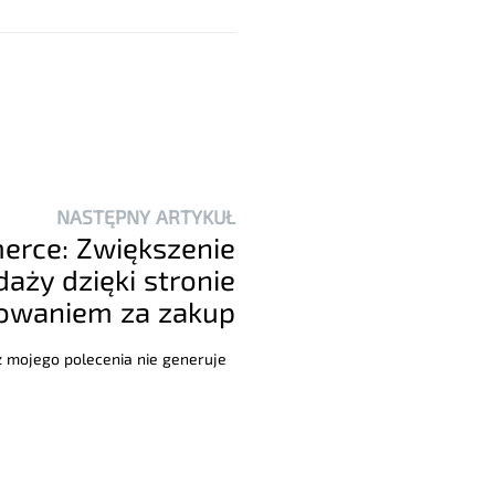
NASTĘPNY ARTYKUŁ
rce: Zwiększenie
aży dzięki stronie
kowaniem za zakup
 z mojego polecenia nie generuje