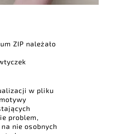
um ZIP należało
 wtyczek
lizacji w pliku
b motywy
stających
ie problem,
 na nie osobnych