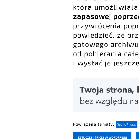
która umożliwiała 
zapasowej poprzed
przywrócenia popr
powiedzieć, że prz
gotowego archiwum
od pobierania cał
i wysłać je jeszcze
Powiązane tematy:
WordPress
SZTUCZKI I TRICKI W WORDPRESS