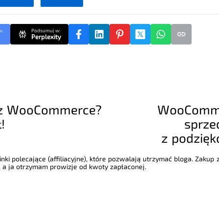
w:
Podsumuj w:
Perplexity
 z WooCommerce?
WooComme
!
sprzed
z podzię
nki polecające (affiliacyjne), które pozwalają utrzymać bloga. Zakup
 a ja otrzymam prowizje od kwoty zapłaconej.