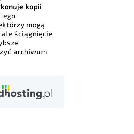
konuje kopii
kiego
iektórzy mogą
 ale ściągnięcie
zybsze
rzyć archiwum