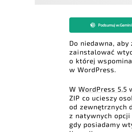
Podsumuj w
:
Gemini
Do niedawna, aby 
zainstalować wtyc
o której wspomin
w WordPress
.
W
WordPress 5.5
w
ZIP co ucieszy os
od zewnętrznych d
z natywnych opcji 
gdy posiadamy wt