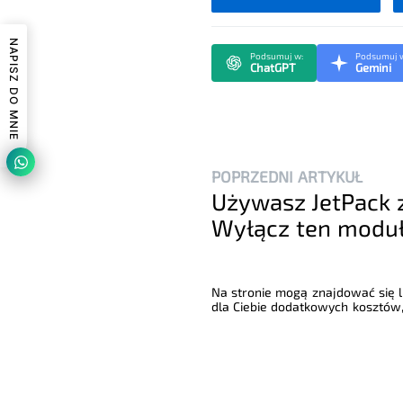
NAPISZ DO MNIE
Podsumuj w:
Podsumuj 
ChatGPT
Gemini
POPRZEDNI ARTYKUŁ
Używasz JetPack
Wyłącz ten moduł
Na stronie mogą znajdować się li
dla Ciebie dodatkowych kosztów,