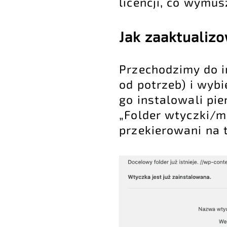
licencji, co wymus
Jak zaaktualiz
Przechodzimy do i
od potrzeb) i wybi
go instalowali pie
„Folder wtyczki/m
przekierowani na t