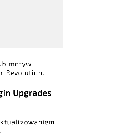
lub motyw
er Revolution
.
gin Upgrades
 aktualizowaniem
,