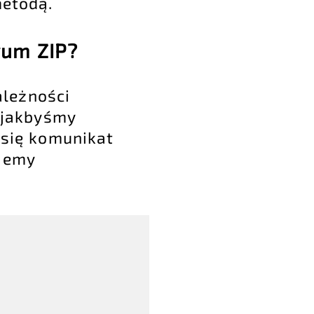
metodą.
wum ZIP?
ależności
e jakbyśmy
 się komunikat
niemy