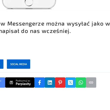
y w Messengerze można wysyłać jako 
 napisał do nas wcześniej.
SOCIAL MEDIA
w:
Podsumuj w:
Perplexity