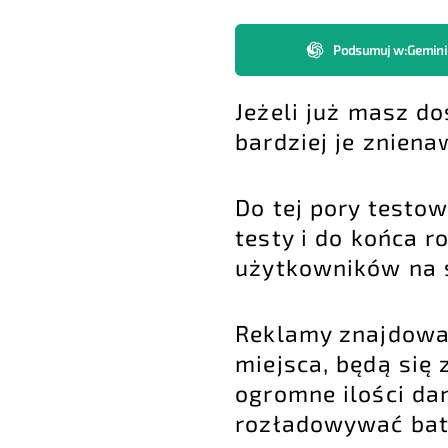
Podsumuj w
:
Gemini
Jeżeli już masz do
bardziej je zniena
Do tej pory testo
testy i do końca 
użytkowników na 
Reklamy znajdować
miejsca, będą się 
ogromne ilości dan
rozładowywać bater