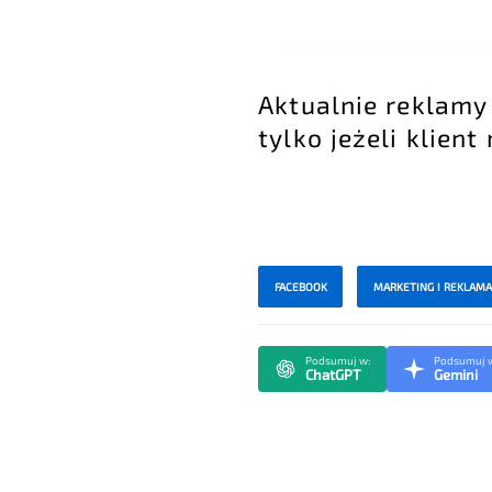
Aktualnie reklam
tylko jeżeli klient
FACEBOOK
MARKETING I REKLAMA
Podsumuj w:
Podsumuj 
ChatGPT
Gemini