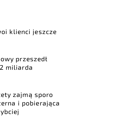
oi klienci jeszcze
amowy przeszedł
2 miliarda
tety zajmą sporo
żerna i pobierająca
ybciej