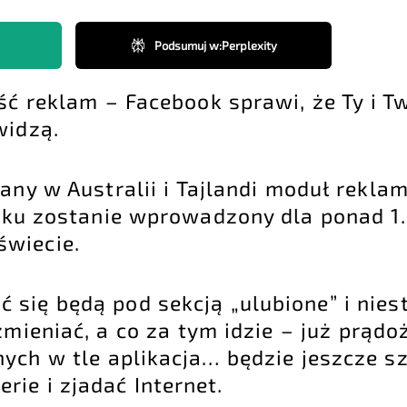
Podsumuj w
:
Perplexity
ść reklam – Facebook sprawi, że Ty i Tw
widzą.
wany w Australii i Tajlandi moduł rekl
roku zostanie wprowadzony dla ponad 1.
świecie.
 się będą pod sekcją „ulubione” i nies
zmieniać, a co za tym idzie – już prądo
ych w tle aplikacja… będzie jeszcze sz
ie i zjadać Internet.