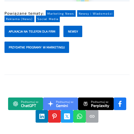
Powiązane tematy:
Marketing News
Newsy i Wiadomości
Reklama (News)
Social Media
APLIKACJA NA TELEFON DLA FIRM
NEWSY
PRZYDATNE PROGRAMY W MARKETINGU
Podsumuj w:
Podsumuj w:
Podsumuj w:
ChatGPT
Gemini
Perplexity