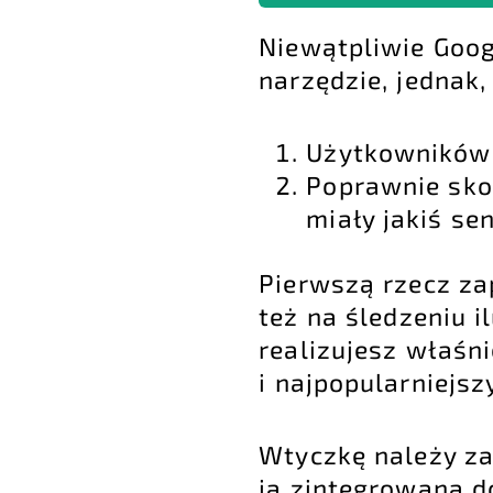
Niewątpliwie Goog
narzędzie, jednak
Użytkowników
Poprawnie sko
miały jakiś se
Pierwszą rzecz zap
też na śledzeniu i
realizujesz właśn
i najpopularniejs
Wtyczkę należy z
ją zintegrowaną 