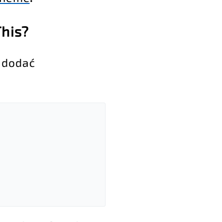
This?
 dodać