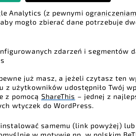
le Analytics (z pewnymi
ograniczeniam
, aby mogło zbierać dane potrzebuje dw
nfigurowanych zdarzeń i segmentów d
ns
ewne już masz, a jeżeli czytasz ten w
lu z użytkowników udostępniło Twój wpi
ie z pomocą
ShareThis
– jednej z najle
zych wtyczek do WordPress.
ainstalować samemu (link powyżej) lu
domyślnie w motywie np. w
polskim Be