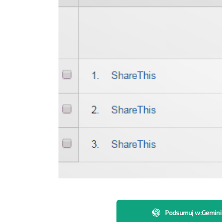
Podsumuj w
:
Gemini