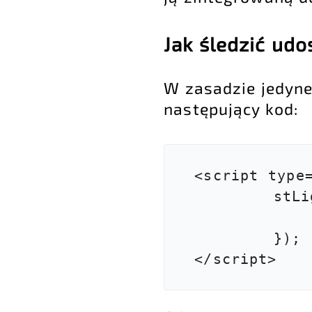
Jak śledzić udo
W zasadzie jedyne
następujący kod:
<script type=
        stLight.options({

                publisherGA:"UA
        });

</script>