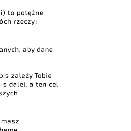
i
) to potężne
óch rzeczy:
anych, aby dane
pis zależy Tobie
s dalej, a ten cel
pszych
b masz
Theme
.