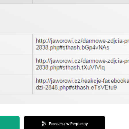
Podsumuj w
:
Perplexity