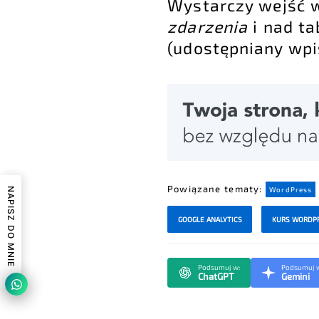
Wystarczy wejść
zdarzenia
i nad ta
(udostępniany wpis
Powiązane tematy:
WordPress
NAPISZ DO MNIE
GOOGLE ANALYTICS
KURS WORDP
Podsumuj w:
Podsumuj 
ChatGPT
Gemini