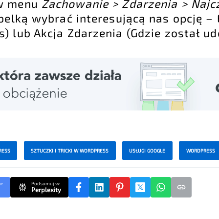
 w menu
Zachowanie > Zdarzenia > Najc
belką wybrać interesującą nas opcję – 
) lub Akcja Zdarzenia (Gdzie został ud
RESS
SZTUCZKI I TRICKI W WORDPRESS
USŁUGI GOOGLE
WORDPRESS
w:
Podsumuj w:
Perplexity