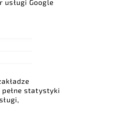
r usługi Google
 zakładze
 pełne statystyki
sługi,