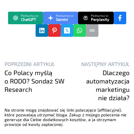
Podsumuj w:
Podsumuj w:
Podsumuj w:
ChatGPT
Gemini
Perplexity
POPRZEDNI ARTYKUŁ
NASTĘPNY ARTYKUŁ
Co Polacy myślą
Dlaczego
o RODO? Sondaż SW
automatyzacja
Research
marketingu
nie działa?
Na stronie mogą znajdować się linki polecające (affiliacyjne),
które pozwalają utrzymać bloga. Zakup z mojego polecenia nie
generuje dla Ciebie dodatkowych kosztów, a ja otrzymam
prowizje od kwoty zapłaconej.