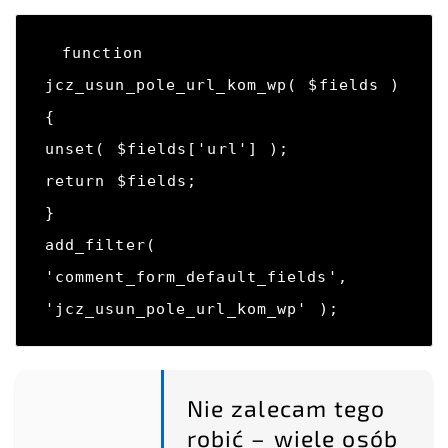
function 
jcz_usun_pole_url_kom_wp( $fields ) 
{ 

unset( $fields['url'] );

return $fields; 

} 

add_filter( 
'comment_form_default_fields', 
'jcz_usun_pole_url_kom_wp' );
Nie zalecam tego
robić – wiele osób