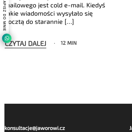
NAPISZ DO MNIE
mailowego jest cold e-mail. Kiedyś
takie wiadomości wysyłało się
pocztą do starannie […]
CZYTAJ DALEJ
12 MIN
konsultacje@jaworowi.cz