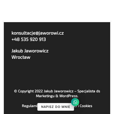
konsultacje@jaworowi.cz
+48 535 920 913
Jakub Jaworowicz
Wrocław
© Copyright 2022
Jakub Jaworowicz – Specjalista ds
Marketingu & WordPress
.
Regulaminy, Polityka Prywatności i Cookies
NAPISZ DO MNIE