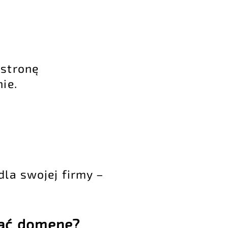
 stronę
ie.
dla swojej firmy –
wać domenę?