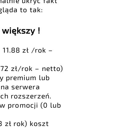
alnie ukryć fakt
ląda to tak:
 większy !
11.88 zł /rok –
72 zł/rok – netto)
cy premium lub
ena serwera
ch rozszerzeń.
w promocji (0 lub
 zł rok) koszt