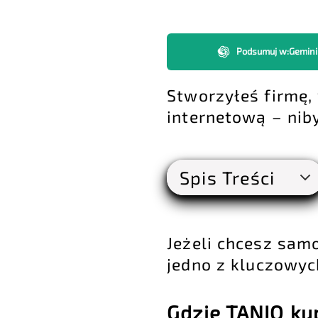
Podsumuj w
:
Gemini
Stworzyłeś firmę,
internetową – nib
Spis Treści
Jeżeli chcesz sam
jedno z kluczowyc
Gdzie TANIO ku