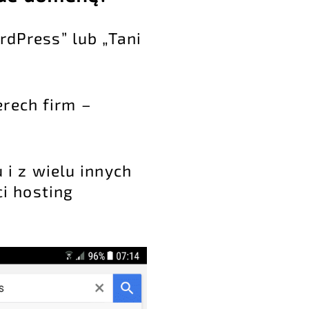
rdPress” lub „Tani
erech firm –
 i z wielu innych
i hosting