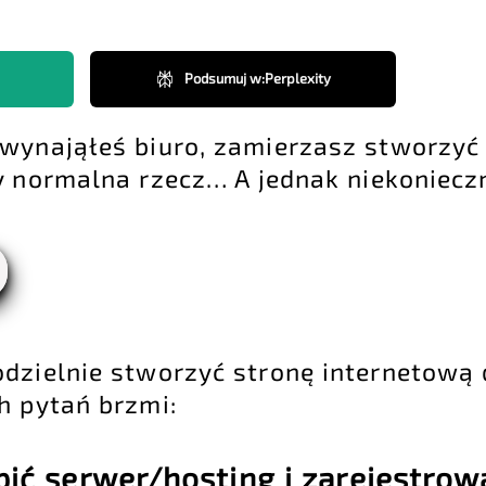
Podsumuj w
:
Perplexity
 wynająłeś biuro, zamierzasz stworzyć
y normalna rzecz… A jednak niekonieczn
odzielnie stworzyć stronę internetową 
h pytań brzmi:
pić serwer/hosting i zarejestro