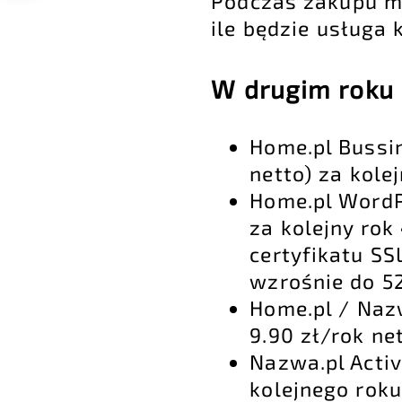
Podczas zakupu ma
ile będzie usługa 
W drugim roku 
Home.pl Bussin
netto) za kolej
Home.pl WordPr
za kolejny rok
certyfikatu SS
wzrośnie do 52
Home.pl / Naz
9.90 zł/rok net
Nazwa.pl Activ
kolejnego roku