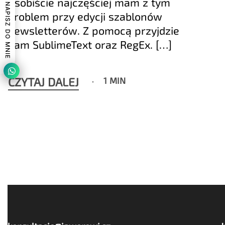
Osobiście najczęściej mam z tym
NAPISZ DO MNIE
problem przy edycji szablonów
newsletterów. Z pomocą przyjdzie
nam SublimeText oraz RegEx. […]
CZYTAJ DALEJ
1 MIN