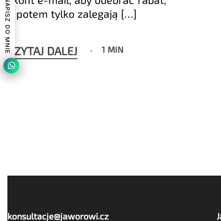
NAPISZ DO MNIE
a potem tylko zalegają […]
CZYTAJ DALEJ
1 MIN
konsultacje@jaworowi.cz