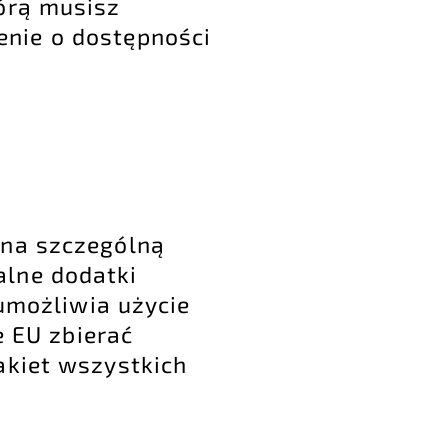
tórą musisz
enie o dostępności
 na szczególną
alne dodatki
 umożliwia użycie
e EU zbierać
akiet wszystkich