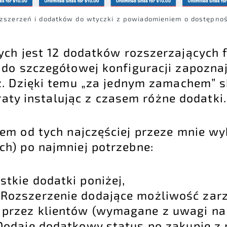
rozszerzeń i dodatków do wtyczki z powiadomieniem o dostępnoś
ych jest 12 dodatków rozszerzających 
do szczegółowej konfiguracji zapoznaj 
z. Dzięki temu „za jednym zamachem” s
raty instalując z czasem różne dodatki.
em od tych najczęściej przeze mnie wy
h) po najmniej potrzebne:
tkie dodatki poniżej,
 Rozszerzenie dodające możliwość zar
 przez klientów (wymagane z uwagi na
 Dodaje dodatkowy status po zakupie z