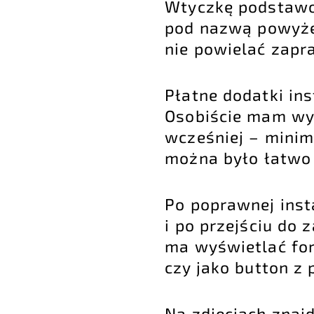
Wtyczkę podstawo
pod nazwą powyżej.
nie powielać zap
Płatne dodatki ins
Osobiście mam wyk
wcześniej – minim
można było łatwo 
Po poprawnej insta
i po przejściu do 
ma wyświetlać for
czy jako button z
Na zdjęciach znaj