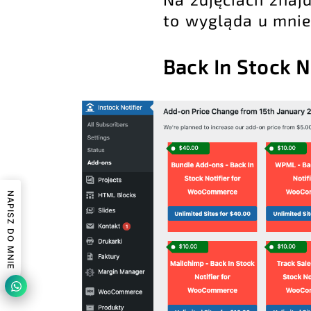
to wygląda u mnie
B
ack In Stock N
NAPISZ DO MNIE