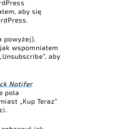
rdPress
ałem, aby się
ordPress
.
a powyżej).
k jak wspomniałem
„Unsubscribe”, aby
ck Notifer
e pola
miast „Kup Teraz”
ci.
 zobaczyć jak