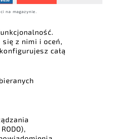
ci na magazynie.
funkcjonalność.
się z nimi i oceń,
konfigurujesz całą
bieranych
ządzania
 RODO),
 powiadomienia.