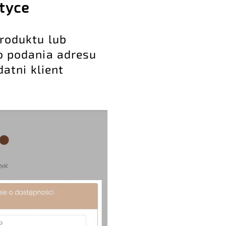
tyce
produktu lub
o podania adresu
atni klient