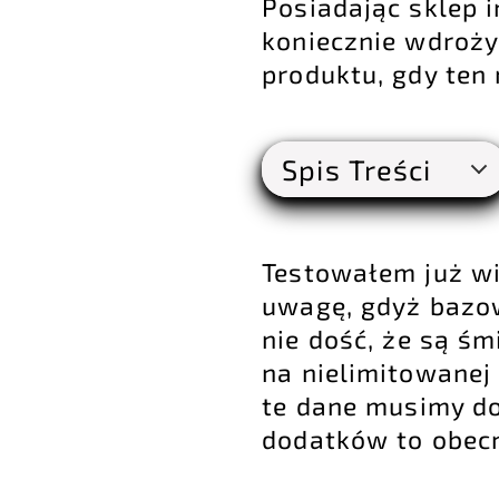
Posiadając sklep 
koniecznie wdroży
produktu, gdy ten 
Spis Treści
Testowałem już wi
uwagę, gdyż bazow
nie dość, że są ś
na nielimitowanej 
te dane musimy do
dodatków to obecn