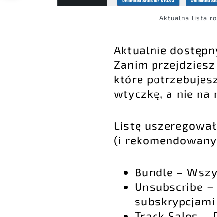
Aktualna lista 
Aktualnie dostępn
Zanim przejdziesz 
które potrzebujes
wtyczkę, a nie na 
Listę uszeregował
(i rekomendowanyc
Bundle – Wszys
Unsubscribe –
subskrypcjami
Track Sales –