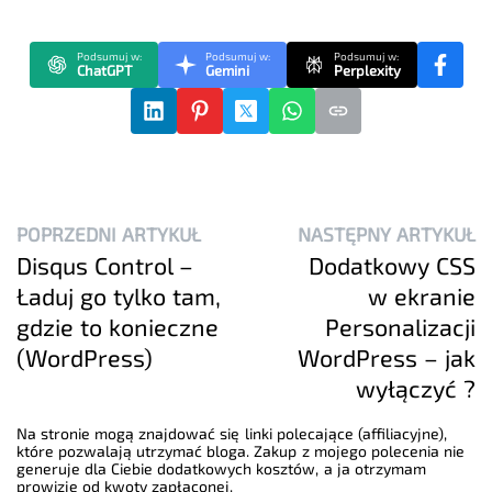
Podsumuj w:
Podsumuj w:
Podsumuj w:
ChatGPT
Gemini
Perplexity
POPRZEDNI ARTYKUŁ
NASTĘPNY ARTYKUŁ
Disqus Control –
Dodatkowy CSS
Ładuj go tylko tam,
w ekranie
gdzie to konieczne
Personalizacji
(WordPress)
WordPress – jak
wyłączyć ?
Na stronie mogą znajdować się linki polecające (affiliacyjne),
które pozwalają utrzymać bloga. Zakup z mojego polecenia nie
generuje dla Ciebie dodatkowych kosztów, a ja otrzymam
prowizje od kwoty zapłaconej.