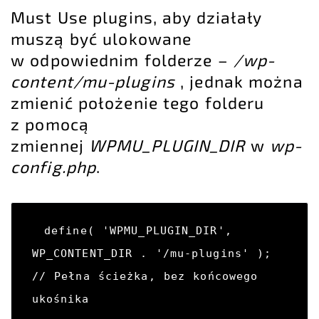
Must Use plugins, aby działały
muszą być ulokowane
w odpowiednim folderze –
/wp-
content/mu-plugins
, jednak można
zmienić położenie tego folderu
z pomocą
zmiennej
WPMU_PLUGIN_DIR
w
wp-
config.php
.
define( 'WPMU_PLUGIN_DIR', 
WP_CONTENT_DIR . '/mu-plugins' ); 
// Pełna ścieżka, bez końcowego 
ukośnika