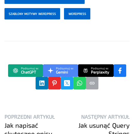
SZABLONY MOTYWY WORDPRESS
WORDPRESS
Podsumuj w:
Podsumuj w:
Podsumuj w:
ChatGPT
Gemini
Perplexity
POPRZEDNI ARTYKUŁ
NASTĘPNY ARTYKUŁ
Jak napisać
Jak usunąć Query
skuteczne opisy
Strings