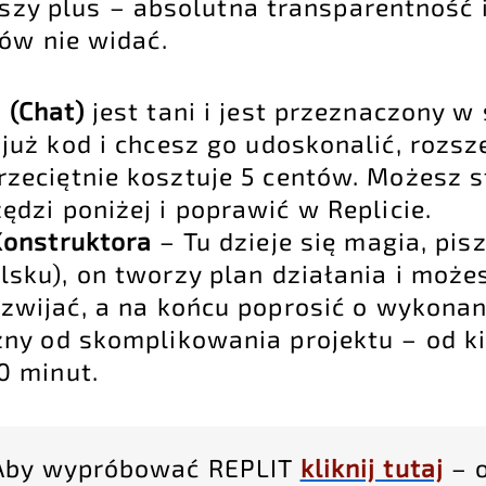
wszy plus – absolutna transparentność i
ów nie widać.
 (Chat)
jest tani i jest przeznaczony w 
już kod i chcesz go udoskonalić, rozsz
rzeciętnie kosztuje 5 centów. Możesz 
ędzi poniżej i poprawić w Replicie.
Konstruktora
– Tu dzieje się magia, pis
lsku), on tworzy plan działania i może
zwijać, a na końcu poprosić o wykonan
żny od skomplikowania projektu – od k
0 minut.
Aby wypróbować REPLIT
kliknij tutaj
– 