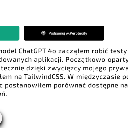
Podsumuj w
:
Perplexity
 model ChatGPT 4o zacząłem robić testy
udowanych aplikacji. Początkowo oparty
tatecznie dzięki zwycięzcy mojego pryw
łem na TailwindCSS. W międzyczasie po
ięc postanowiłem porównać dostępne na
eń.