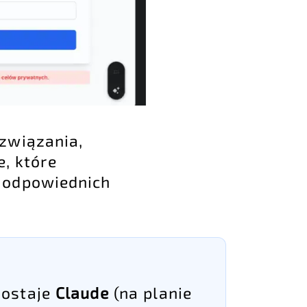
związania,
e, które
 odpowiednich
zostaje
Claude
(na planie