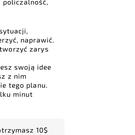
 policzalność,
sytuacji,
erzyć, naprawić.
stworzyć zarys
zesz swoją idee
sz z nim
ie tego planu.
ilku minut
otrzymasz 10$