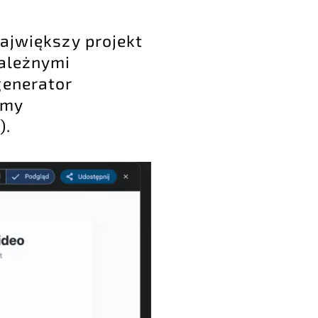
największy projekt
zależnymi
generator
lmy
).