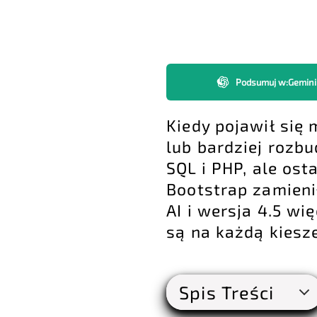
Podsumuj w
:
Gemini
Kiedy pojawił się
lub bardziej rozb
SQL i PHP, ale os
Bootstrap zamieni
AI i wersja 4.5 w
są na każdą kiesz
Spis Treści