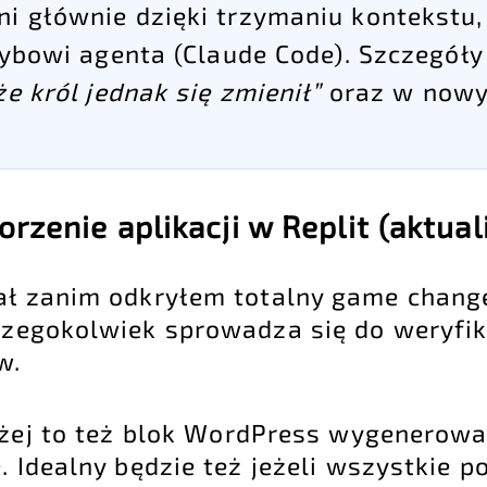
ni głównie dzięki trzymaniu kontekstu
trybowi agenta (Claude Code). Szczegóły
e król jednak się zmienił”
oraz w nowy
rzenie aplikacji w Replit (aktual
ał zanim odkryłem totalny game changer
czegokolwiek sprowadza się do weryfik
w.
iżej to też blok WordPress wygenerowa
. Idealny będzie też jeżeli wszystkie 