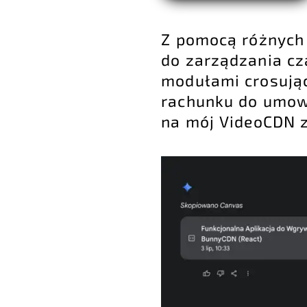
Z pomocą różnych A
do zarządzania cz
modułami crosując
rachunku do umowy
na mój VideoCDN z