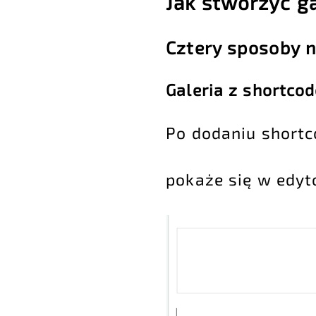
Jak stworzyć g
Cztery sposoby n
Galeria z shortcod
Po dodaniu shortc
pokaże się w edyto