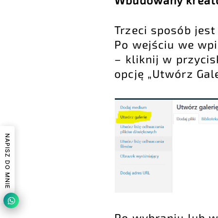
Wbudowany kreato
Trzeci sposób jes
Po wejściu we wpi
– kliknij w przyci
opcję „Utwórz Gale
NAPISZ DO MNIE
Po wybraniu lub wg