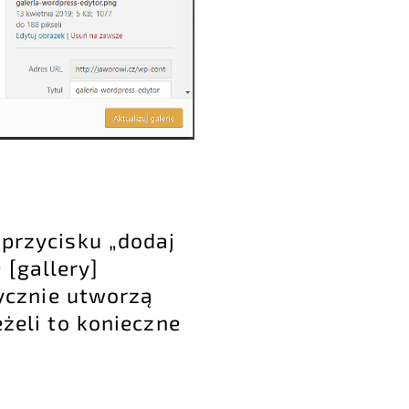
 przycisku „dodaj
 [gallery]
ycznie utworzą
eżeli to konieczne