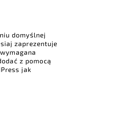
eniu domyślnej
siaj zaprezentuje
st wymagana
dodać z pomocą
dPress jak