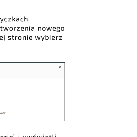
yczkach.
s tworzenia nowego
ej stronie wybierz
rię” i wyświetli