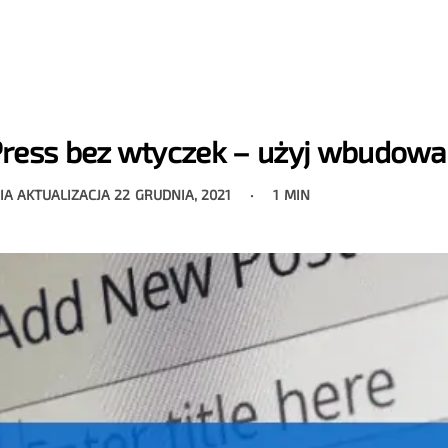
ress bez wtyczek – użyj wbudowan
IA AKTUALIZACJA
22 GRUDNIA, 2021
1 MIN