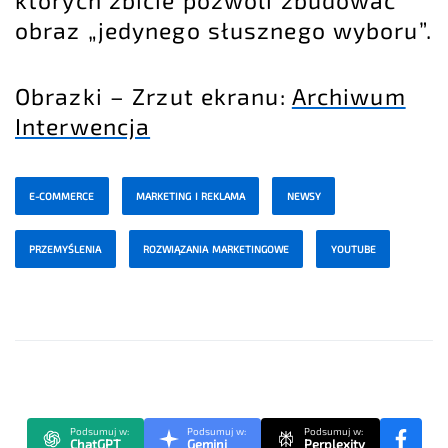
obraz „jedynego słusznego wyboru”.
Obrazki – Zrzut ekranu:
Archiwum
Interwencja
E-COMMERCE
MARKETING I REKLAMA
NEWSY
PRZEMYŚLENIA
ROZWIĄZANIA MARKETINGOWE
YOUTUBE
Podsumuj w:
Podsumuj w:
Podsumuj w:
ChatGPT
Gemini
Perplexity