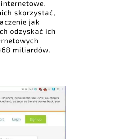
 internetowe,
nich skorzystać,
aczenie jak
ch odzyskać ich
ternetowych
468 miliardów.