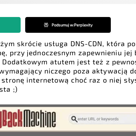
Podsumuj w
:
Perplexity
użym skrócie usługa DNS-CDN, która p
nę, przy jednoczesnym zapewnieniu jej
i. Dodatkowym atutem jest też z pewn
e wymagający niczego poza aktywacją d
stronę internetową choć raz o niej sły
ta ;)