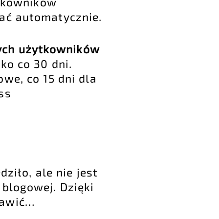
ytkowników
łać automatycznie.
wych użytkowników
ko co 30 dni.
owe, co 15 dni dla
ss
ziło, ale nie jest
blogowej. Dzięki
bawić…