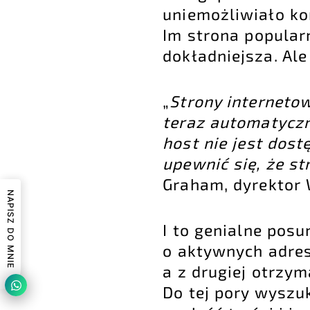
uniemożliwiało kor
Im strona popularn
dokładniejsza. Ale
„
Strony interneto
teraz automatyczn
host nie jest dost
upewnić się, że s
Graham, dyrektor
NAPISZ DO MNIE
I to genialne pos
o aktywnych adres
a z drugiej otrzym
Do tej pory wysz