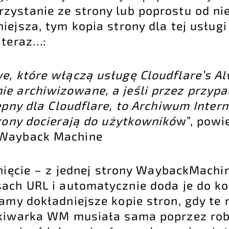
zystanie ze strony lub poprostu od nie
iejsza, tym kopia strony dla tej usługi
 teraz…:
we, które włączą usługę Cloudflare’s A
ie archiwizowane, a jeśli przez przypa
ępny dla Cloudflare, to Archiwum Inter
trony docierają do użytkownikó
w”, powi
 Wayback Machine
unięcie – z jednej strony WaybackMachi
ach URL i automatycznie doda je do ko
amy dokładniejsze kopie stron, gdy te 
ukiwarka WM musiała sama poprzez rob