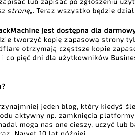
e zapisać lub zapisać po zgłoszeniu uż
sz stronę
„. Teraz wszystko będzie dzia
backMachine jest dostępna dla darmo
ędzie tworzyć kopię zapasową strony tyl
udflare otrzymają częstsze kopie zapas
i co pięć dni dla użytkowników Busine
a?
zynajmniej jeden blog, który kiedyś śled
wodu aktywny np. zamknięcia platformy 
adal mogą nas one cieszy, uczyć lub 
az. Nawet 10 lat później.