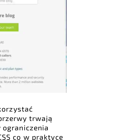
korzystać
 przerwy trwają
y ograniczenia
 CSS co w praktyce