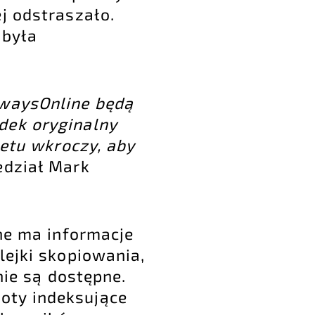
j odstraszało.
 była
lwaysOnline będą
dek oryginalny
netu wkroczy, aby
edział Mark
ne ma informacje
lejki skopiowania,
nie są dostępne.
oty indeksujące