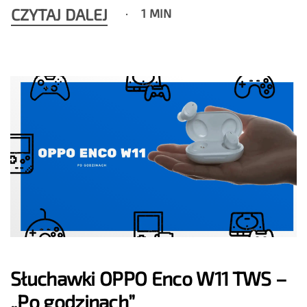
CZYTAJ DALEJ
1 MIN
Słuchawki OPPO Enco W11 TWS –
„Po godzinach”