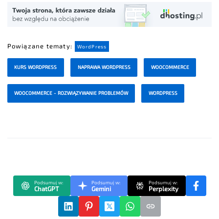
Powiązane tematy:
WordPress
KURS WORDPRESS
NAPRAWA WORDPRESS
WOOCOMMERCE
WOOCOMMERCE - ROZWIĄZYWANIE PROBLEMÓW
WORDPRESS
Podsumuj w:
Podsumuj w:
Podsumuj w:
ChatGPT
Gemini
Perplexity