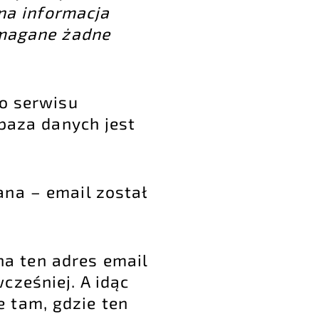
yna informacja
ymagane żadne
go serwisu
 baza danych jest
ana – email został
na ten adres email
cześniej. A idąc
 tam, gdzie ten