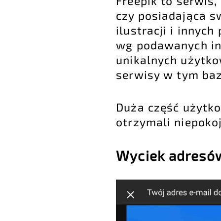
Freepik to serwis
czy posiadająca s
ilustracji i inny
wg podawanych inf
unikalnych użytk
serwisy w tym bazę
Duża część użytko
otrzymali niepoko
Wyciek adresów