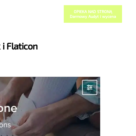
OPIEKA NAD STRONĄ
Darmowy Audyt i wycena
i Flaticon