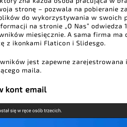
, który zna każda osoba pracująca w br
woja stronę – pozwala na pobieranie z
ch plików do wykorzystywania w swoich 
ormacji na stronie „O Nas” odwiedza 
owników miesięcznie. A sama firma ma
 z ikonkami Flaticon i Slidesgo.
wników jest zapewne zarejestrowana i
jącego maila.
 kont email