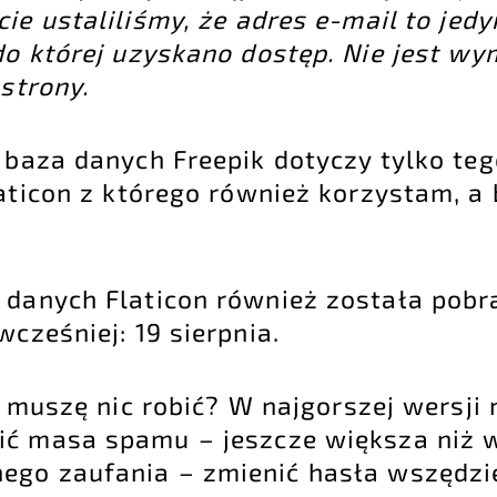
cie ustaliliśmy, że adres e-mail to jed
do której uzyskano dostęp. Nie jest w
 strony.
y baza danych Freepik dotyczy tylko te
laticon z którego również korzystam, a
a danych Flaticon również została pobr
wcześniej: 19 sierpnia.
 muszę nic robić? W najgorszej wersji 
ić masa spamu – jeszcze większa niż w
ego zaufania – zmienić hasła wszędzie