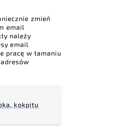
oniecznie zmień
m email
ły należy
sy email
ie pracę w łamaniu
a adresów
oka, kokpitu