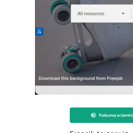
Podsumuj w
:
Gemini