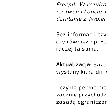
Freepik. W rezulta
na Twoim koncie, 
działanie z Twojej
Bez informacji cz
czy również np. F
raczej ta sama.
Aktualizacja
: Baz
wysłany kilka dni 
I czy na pewno nie
zacznie przychodz
zasadą ograniczon