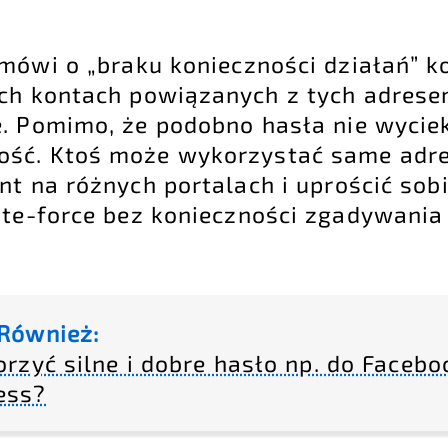
mówi o „braku konieczności działań” k
ch kontach powiązanych z tych adrese
e. Pomimo, że podobno hasła nie wyciek
ość. Ktoś może wykorzystać same adre
nt na różnych portalach i uprościć sob
ute-force bez konieczności zgadywani
Również:
orzyć silne i dobre hasło np. do Facebo
ess?