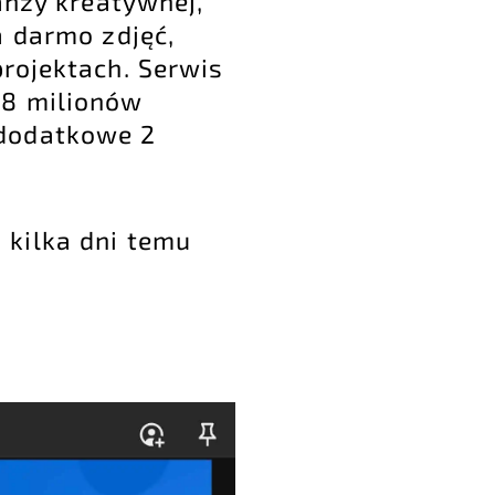
anży kreatywnej,
a darmo zdjęć,
projektach. Serwis
18 milionów
 dodatkowe 2
 kilka dni temu