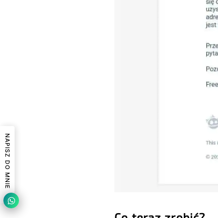
NAPISZ DO MNIE
Co teraz zrobić?