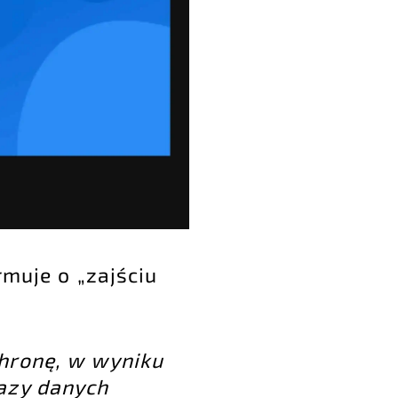
rmuje o „zajściu
chronę, w wyniku
bazy danych