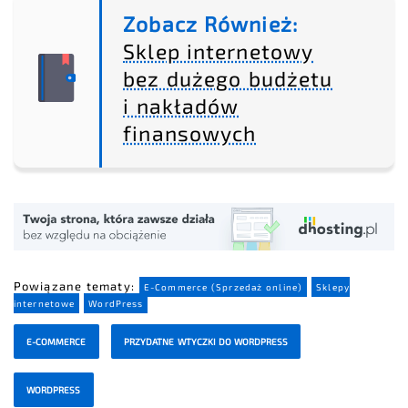
Zobacz Również:
Sklep internetowy
bez dużego budżetu
i nakładów
finansowych
Powiązane tematy:
E-Commerce (Sprzedaż online)
Sklepy
internetowe
WordPress
E-COMMERCE
PRZYDATNE WTYCZKI DO WORDPRESS
WORDPRESS