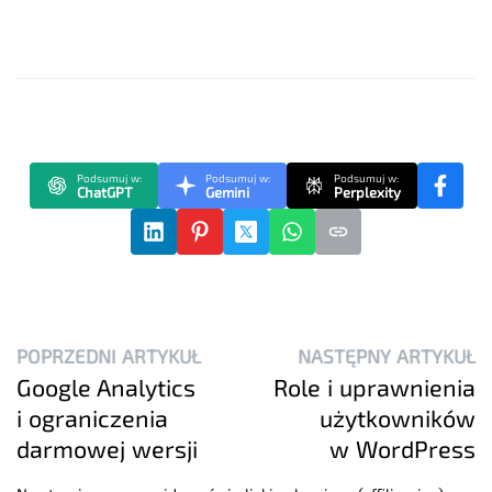
Podsumuj w:
Podsumuj w:
Podsumuj w:
ChatGPT
Gemini
Perplexity
POPRZEDNI ARTYKUŁ
NASTĘPNY ARTYKUŁ
Google Analytics
Role i uprawnienia
i ograniczenia
użytkowników
darmowej wersji
w WordPress