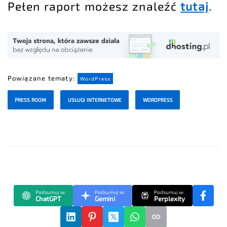
Pełen raport możesz znaleźć
tutaj
.
Powiązane tematy:
WordPress
PRESS ROOM
USŁUGI INTERNETOWE
WORDPRESS
Podsumuj w:
Podsumuj w:
Podsumuj w:
ChatGPT
Gemini
Perplexity