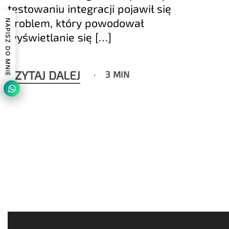
testowaniu integracji pojawił się
problem, który powodował
NAPISZ DO MNIE
wyświetlanie się […]
CZYTAJ DALEJ
3 MIN