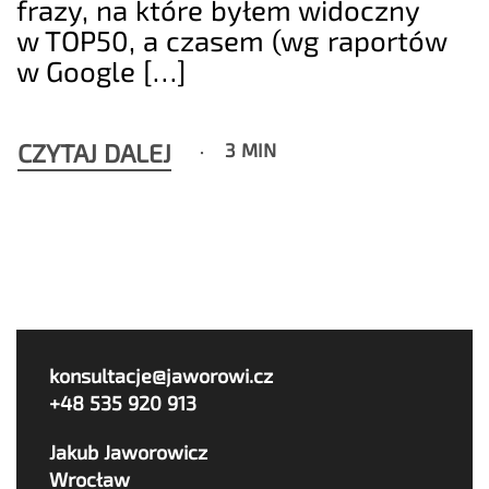
frazy, na które byłem widoczny
w TOP50, a czasem (wg raportów
w Google […]
CZYTAJ DALEJ
3 MIN
konsultacje@jaworowi.cz
+48 535 920 913
Jakub Jaworowicz
Wrocław