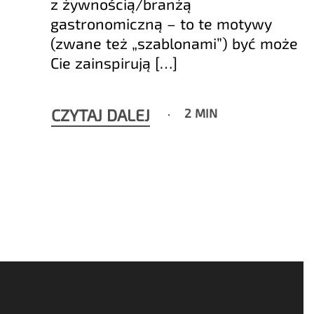
z żywnością/branżą
gastronomiczną – to te motywy
(zwane też „szablonami”) być może
Cie zainspirują […]
CZYTAJ DALEJ
2 MIN